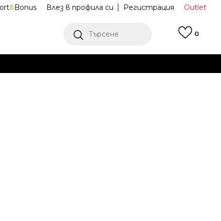
ort
&
Bonus
Влез в профила си
Регистрация
Outlet
Търсене
0
Е
Ж ПОВЕЧЕ
тни обувки
FZ4430
FURY OG
23
4.5
35
5.5
36.5
6
37.5
6.5
38.5
22.5
23.5
24
24.5
0.5
8.5
41
9
42
27
9.5
42.5
10
43
6
26.5
27.5
28
45
12
45.5
13
47
31