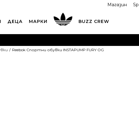
Магазин
Sp
И
ДЕЦА
МАРКИ
BUZZ CREW
ОРЪЧАЙТЕ ПО ТЕЛЕФОНА
+359 2 4928 699
ВИЖ ПОВЕЧ
увки
Reebok Спортни обувки INSTAPUMP FURY OG
ND COLLECT
Вземи поръчката си от наш магазин
ВИ
Reebok Спор
INSTAPUMP 
3
33
4
34.5
5
36
22
7
39
25
7.5
40
8
4
25.5
2
10.5
44
11
44.5
11.5