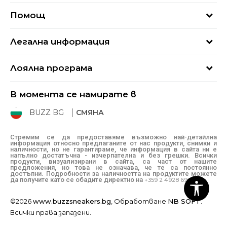
За нас
Помощ
Кариери
Най-често задавани въпроси
Магазини
Легална информация
Как да купя
Блог
Условия за ползване
Връщане
+359 2 4928 699
Лоялна програма
Политика за поверителност
Условия за доставка
online@buzzsneakers.bg
Sport&Bonus
Бисквитки
Как да подам сигнал?
В момента се намирате в
Sport&Bonus - регистрация
Oплаквания
Състояние на поръчката
BUZZ BG
СМЯНА
BUZZ Mарки
Рекламации
КЗП
Стремим се да предоставяме възможно най-детайлна
информация относно предлаганите от нас продукти, снимки и
Условия за покупка
наличности, но не гарантираме, че информация в сайта ни е
напълно достатъчна - изчерпателна и без грешки. Всички
Условия за връщане
продукти, визуализирани в сайта, са част от нашите
предложения, но това не означава, че те са постоянно
достъпни. Подробности за наличността на продуктите можете
да получите като се обадите директно на
+359 2 4928 699
©2026
www.buzzsneakers.bg
, Обработване
NB SOFT
.
Всички права запазени.