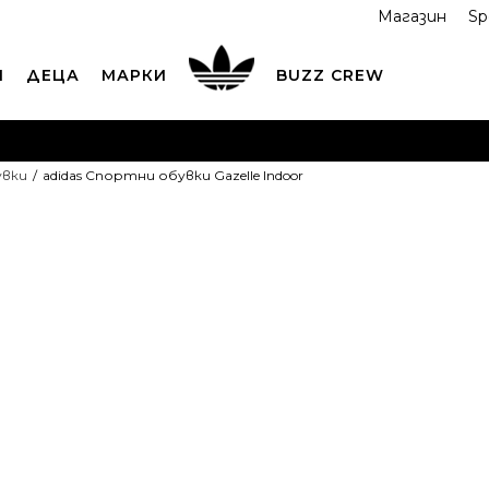
Магазин
Sp
И
ДЕЦА
МАРКИ
BUZZ CREW
ОРЪЧАЙТЕ ПО ТЕЛЕФОНА
+359 2 4928 699
ВИЖ ПОВЕЧ
увки
adidas Спортни обувки Gazelle Indoor
ND COLLECT
Вземи поръчката си от наш магазин
ВИ
adidas Спор
Gazelle Indoo
1
OFFER
60,12
EUR
Най-ниска цена в 
Препоръчителна ц