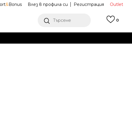
ort
&
Bonus
Влез в профила си
Регистрация
Outlet
Търсене
0
Е
Ж ПОВЕЧЕ
тни обувки
IE6605
r
Известие за намаление
последните 30 дни:
60,12
EUR
ена (ПЦД):
122,70
EUR
(
-
51
%
)