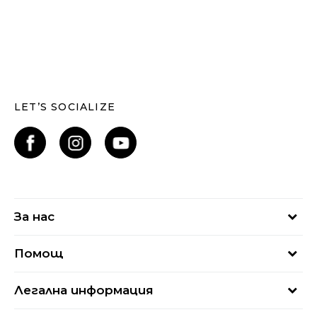
LET’S SOCIALIZE
За нас
За нас
Помощ
Кариери
Най-често задавани въпроси
Магазини
Легална информация
Как да купя
Блог