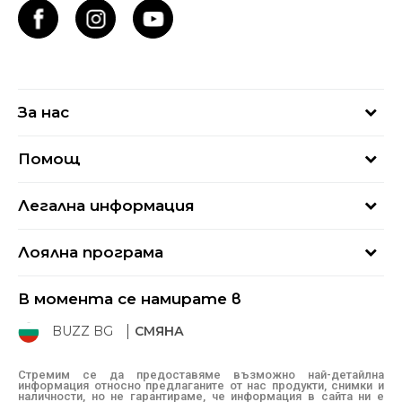
За нас
За нас
Помощ
Кариери
Най-често задавани въпроси
Магазини
Легална информация
Как да купя
Блог
Условия за ползване
Връщане
+359 2 4928 699
Лоялна програма
Политика за поверителност
Условия за доставка
online@buzzsneakers.bg
Sport&Bonus
Бисквитки
Как да подам сигнал?
В момента се намирате в
Sport&Bonus - регистрация
Oплаквания
Състояние на поръчката
BUZZ BG
СМЯНА
BUZZ Mарки
Рекламации
КЗП
Стремим се да предоставяме възможно най-детайлна
информация относно предлаганите от нас продукти, снимки и
Условия за покупка
наличности, но не гарантираме, че информация в сайта ни е