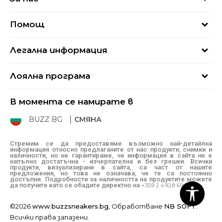
За нас
Помощ
Кариери
Най-често задавани въпроси
Магазини
Легална информация
Как да купя
Блог
Условия за ползване
Връщане
+359 2 4928 699
Лоялна програма
Политика за поверителност
Условия за доставка
online@buzzsneakers.bg
Sport&Bonus
Бисквитки
Как да подам сигнал?
В момента се намирате в
Sport&Bonus - регистрация
Oплаквания
Състояние на поръчката
BUZZ BG
СМЯНА
BUZZ Mарки
Рекламации
КЗП
Стремим се да предоставяме възможно най-детайлна
информация относно предлаганите от нас продукти, снимки и
Условия за покупка
наличности, но не гарантираме, че информация в сайта ни е
напълно достатъчна - изчерпателна и без грешки. Всички
Условия за връщане
продукти, визуализирани в сайта, са част от нашите
предложения, но това не означава, че те са постоянно
достъпни. Подробности за наличността на продуктите можете
да получите като се обадите директно на
+359 2 4928 699
©2026
www.buzzsneakers.bg
, Обработване
NB SOFT
.
Всички права запазени.