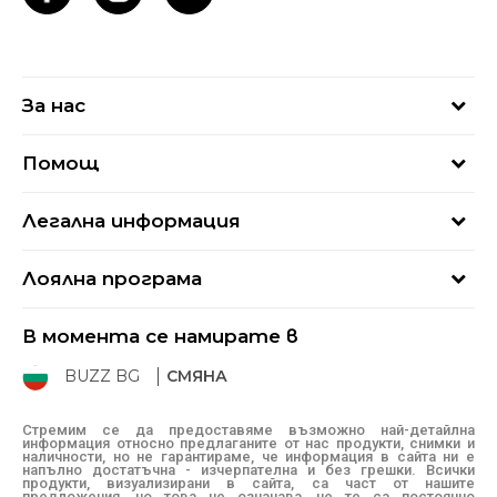
За нас
За нас
Помощ
Кариери
Най-често задавани въпроси
Магазини
Легална информация
Как да купя
Блог
Условия за ползване
Връщане
+359 2 4928 699
Лоялна програма
Политика за поверителност
Условия за доставка
online@buzzsneakers.bg
Sport&Bonus
Бисквитки
Как да подам сигнал?
В момента се намирате в
Sport&Bonus - регистрация
Oплаквания
Състояние на поръчката
BUZZ BG
СМЯНА
BUZZ Mарки
Рекламации
КЗП
Стремим се да предоставяме възможно най-детайлна
информация относно предлаганите от нас продукти, снимки и
Условия за покупка
наличности, но не гарантираме, че информация в сайта ни е
напълно достатъчна - изчерпателна и без грешки. Всички
Условия за връщане
продукти, визуализирани в сайта, са част от нашите
предложения, но това не означава, че те са постоянно