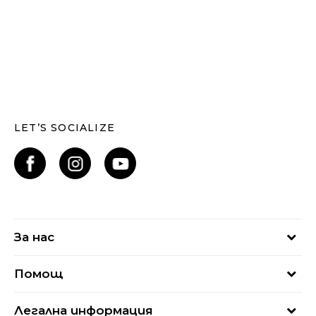
LET’S SOCIALIZE
За нас
За нас
Помощ
Кариери
Най-често задавани въпроси
Магазини
Легална информация