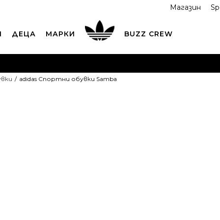
Магазин
Sp
И
ДЕЦА
МАРКИ
BUZZ CREW
ОРЪЧАЙТЕ ПО ТЕЛЕФОНА
+359 2 4928 699
ВИЖ ПОВЕЧ
увки
adidas Спортни обувки Samba
ND COLLECT
Вземи поръчката си от наш магазин
ВИ
adidas Спор
Samba
4
OFFER
85,53
EUR
Най-ниска цена в 
Препоръчителна ц