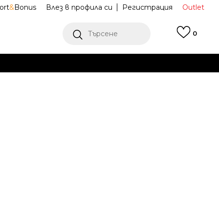
ort
&
Bonus
Влез в профила си
Регистрация
Outlet
Търсене
0
Е
Ж ПОВЕЧЕ
тни обувки
JI0217
Известие за намаление
последните 30 дни:
85,53
EUR
ена (ПЦД):
122,19
EUR
(
-
30
%
)