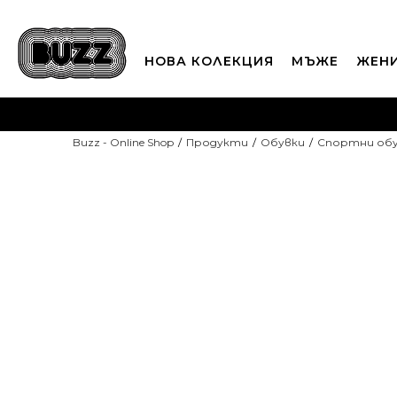
НОВА КОЛЕКЦИЯ
МЪЖЕ
ЖЕН
П
Buzz - Online Shop
Продукти
Обувки
Спортни об
CLICK A
-10% С КОД DAYS