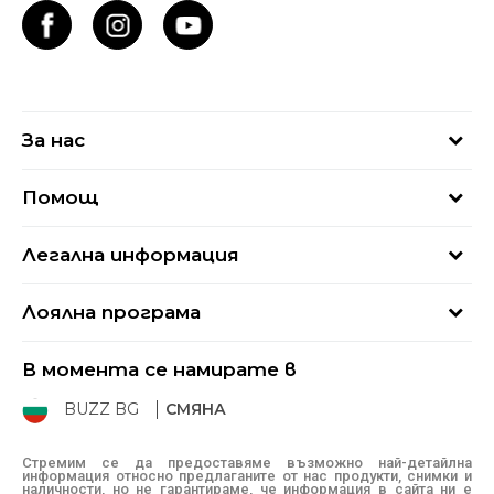
За нас
За нас
Помощ
Кариери
Най-често задавани въпроси
Магазини
Легална информация
Как да купя
Блог
Условия за ползване
Връщане
+359 2 4928 699
Лоялна програма
Политика за поверителност
Условия за доставка
online@buzzsneakers.bg
Sport&Bonus
Бисквитки
Как да подам сигнал?
В момента се намирате в
Sport&Bonus - регистрация
Oплаквания
Състояние на поръчката
BUZZ BG
СМЯНА
BUZZ Mарки
Рекламации
КЗП
Стремим се да предоставяме възможно най-детайлна
информация относно предлаганите от нас продукти, снимки и
Условия за покупка
наличности, но не гарантираме, че информация в сайта ни е