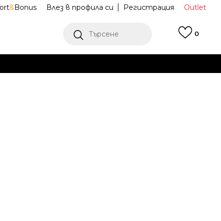
ort
&
Bonus
Влез в профила си
Регистрация
Outlet
Търсене
0
Е
Ж ПОВЕЧЕ
ртни обувки
HQ2005-100
Mid Denim
Известие за намаление
последните 30 дни:
106,76
EUR
208,80
лв.