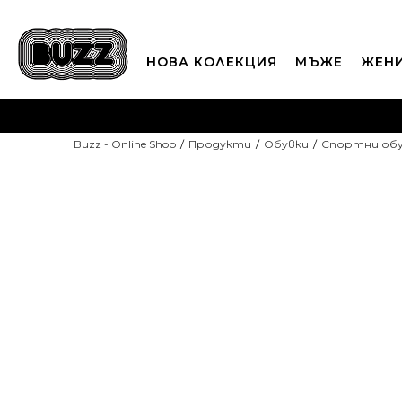
НОВА КОЛЕКЦИЯ
МЪЖЕ
ЖЕН
П
Buzz - Online Shop
Продукти
Обувки
Спортни об
CLICK A
-10% С КОД DAYS