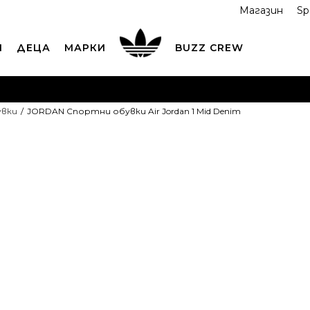
Магазин
Sp
И
ДЕЦА
МАРКИ
BUZZ CREW
ОРЪЧАЙТЕ ПО ТЕЛЕФОНА
+359 2 4928 699
ВИЖ ПОВЕЧ
увки
JORDAN Спортни обувки Air Jordan 1 Mid Denim
ND COLLECT
Вземи поръчката си от наш магазин
ВИ
JORDAN Спо
Air Jordan 1 
4
OFFER
106,76
EUR
208,80
лв.
Най-ниска цена в 