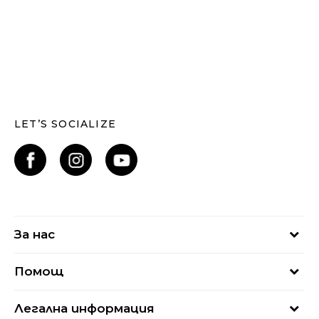
LET’S SOCIALIZE
За нас
За нас
Помощ
Кариери
Най-често задавани въпроси
Магазини
Легална информация