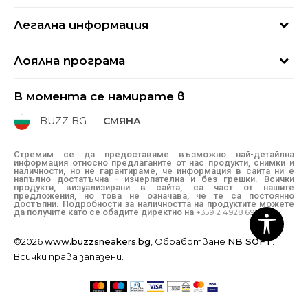
Най-често задавани въпроси
Магазини
Легална информация
Как да купя
Блог
Условия за ползване
Връщане
+359 2 4928 699
Лоялна програма
Политика за поверителност
Условия за доставка
online@buzzsneakers.bg
Sport&Bonus
Бисквитки
Как да подам сигнал?
В момента се намирате в
Sport&Bonus - регистрация
Oплаквания
Състояние на поръчката
BUZZ BG
СМЯНА
BUZZ Mарки
Рекламации
КЗП
Стремим се да предоставяме възможно най-детайлна
информация относно предлаганите от нас продукти, снимки и
Условия за покупка
наличности, но не гарантираме, че информация в сайта ни е
напълно достатъчна - изчерпателна и без грешки. Всички
Условия за връщане
продукти, визуализирани в сайта, са част от нашите
предложения, но това не означава, че те са постоянно
достъпни. Подробности за наличността на продуктите можете
да получите като се обадите директно на
+359 2 4928 699
©2026
www.buzzsneakers.bg
, Обработване
NB SOFT
.
Всички права запазени.