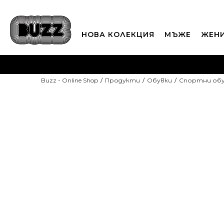
НОВА КОЛЕКЦИЯ
МЪЖЕ
ЖЕН
П
Buzz - Online Shop
Продукти
Обувки
Спортни об
CLICK A
-10% С КОД DAYS