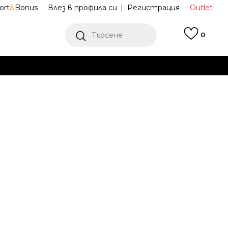
ort
&
Bonus
Влез в профила си
Регистрация
Outlet
Търсене
0
Е
Ж ПОВЕЧЕ
 обувки Air
HF5509-602
Известие за намаление
последните 30 дни:
132,42
EUR
258,99
лв.
ена (ПЦД):
189,17
EUR
369,98
лв.
(
-
30
%
)