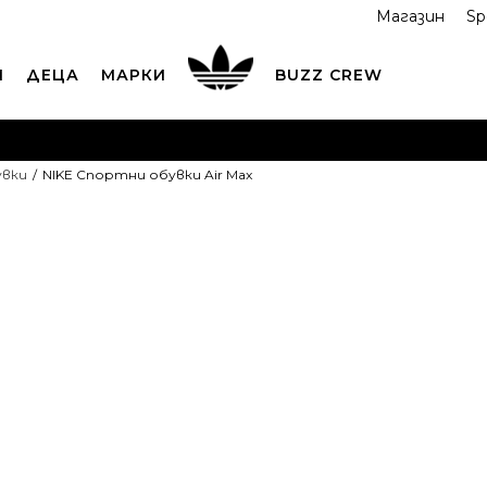
Магазин
Sp
И
ДЕЦА
МАРКИ
BUZZ CREW
ОРЪЧАЙТЕ ПО ТЕЛЕФОНА
+359 2 4928 699
ВИЖ ПОВЕЧ
увки
NIKE Спортни обувки Air Max
ND COLLECT
Вземи поръчката си от наш магазин
ВИ
NIKE Спортни
Max
OFFER
132,42
EUR
258,99
лв.
Най-ниска цена в 
Препоръчителна ц