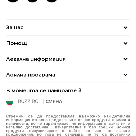
За нас
За нас
Помощ
Кариери
Най-често задавани въпроси
Магазини
Легална информация
Как да купя
Блог
Условия за ползване
Връщане
+359 2 4928 699
Лоялна програма
Политика за поверителност
Условия за доставка
online@buzzsneakers.bg
Sport&Bonus
Бисквитки
Как да подам сигнал?
В момента се намирате в
Sport&Bonus - регистрация
Oплаквания
Състояние на поръчката
BUZZ BG
СМЯНА
BUZZ Mарки
Рекламации
КЗП
Стремим се да предоставяме възможно най-детайлна
информация относно предлаганите от нас продукти, снимки и
Условия за покупка
наличности, но не гарантираме, че информация в сайта ни е
напълно достатъчна - изчерпателна и без грешки. Всички
Условия за връщане
продукти, визуализирани в сайта, са част от нашите
предложения, но това не означава, че те са постоянно