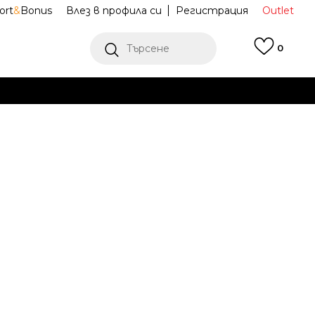
ort
&
Bonus
Влез в профила си
Регистрация
Outlet
Търсене
0
Е
Ж ПОВЕЧЕ
E Спортни
BBW550SG
BALANCE - 550
6.5
6.5
37
7
37.5
7.5
38
8
39
25
3
23.5
24
24.5
41
10
41.5
10.5
11
43
28
.5
27
42.5