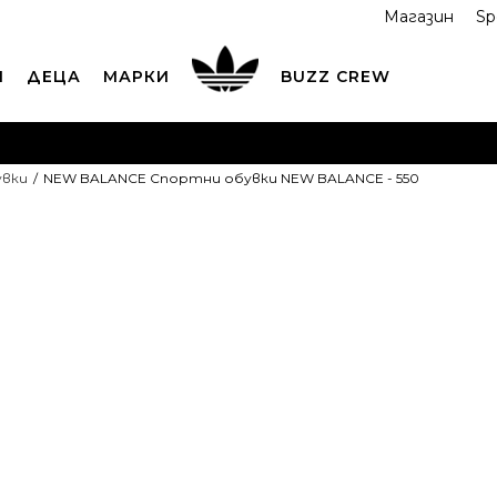
Магазин
Sp
И
ДЕЦА
МАРКИ
BUZZ CREW
ОРЪЧАЙТЕ ПО ТЕЛЕФОНА
+359 2 4928 699
ВИЖ ПОВЕЧ
увки
NEW BALANCE Спортни обувки NEW BALANCE - 550
ND COLLECT
Вземи поръчката си от наш магазин
ВИ
NEW BALANC
обувки NEW 
5
35
22
5.5
36
6
3
22.5
2
8.5
40
9
40.5
9.5
25.5
26
26