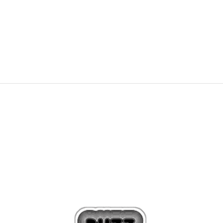
BG
OFFER
62,99
EUR
123,20
лв.