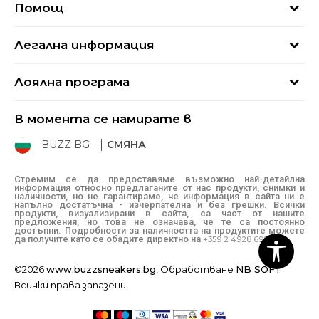
Помощ
Кариери
Най-често задавани въпроси
Магазини
Легална информация
Как да купя
Блог
Условия за ползване
Връщане
+359 2 4928 699
Лоялна програма
Политика за поверителност
Условия за доставка
online@buzzsneakers.bg
Sport&Bonus
Бисквитки
Как да подам сигнал?
В момента се намирате в
Sport&Bonus - регистрация
Oплаквания
Състояние на поръчката
BUZZ BG
СМЯНА
BUZZ Mарки
Рекламации
КЗП
Стремим се да предоставяме възможно най-детайлна
информация относно предлаганите от нас продукти, снимки и
Условия за покупка
наличности, но не гарантираме, че информация в сайта ни е
напълно достатъчна - изчерпателна и без грешки. Всички
Условия за връщане
продукти, визуализирани в сайта, са част от нашите
предложения, но това не означава, че те са постоянно
достъпни. Подробности за наличността на продуктите можете
да получите като се обадите директно на
+359 2 4928 699
©2026
www.buzzsneakers.bg
, Обработване
NB SOFT
.
Всички права запазени.