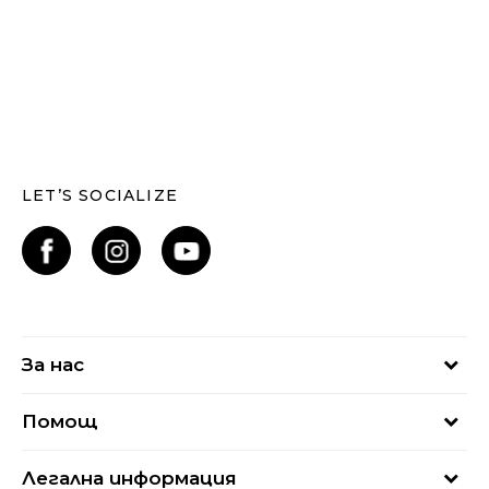
LET’S SOCIALIZE
За нас
За нас
Помощ
Кариери
Най-често задавани въпроси
Магазини
Легална информация