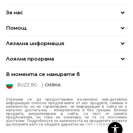
За нас
За нас
Помощ
Кариери
Най-често задавани въпроси
Магазини
Легална информация
Как да купя
Блог
Условия за ползване
Връщане
+359 2 4928 699
Лоялна програма
Политика за поверителност
Условия за доставка
online@buzzsneakers.bg
Sport&Bonus
Бисквитки
Как да подам сигнал?
В момента се намирате в
Sport&Bonus - регистрация
Oплаквания
Състояние на поръчката
BUZZ BG
СМЯНА
BUZZ Mарки
Рекламации
КЗП
Стремим се да предоставяме възможно най-детайлна
информация относно предлаганите от нас продукти, снимки и
Условия за покупка
наличности, но не гарантираме, че информация в сайта ни е
напълно достатъчна - изчерпателна и без грешки. Всички
Условия за връщане
продукти, визуализирани в сайта, са част от нашите
предложения, но това не означава, че те са постоянно
достъпни. Подробности за наличността на продуктите можете
да получите като се обадите директно на
+359 2 4928 699