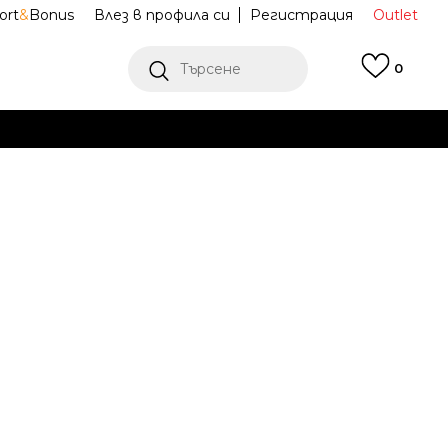
ort
&
Bonus
Влез в профила си
Регистрация
Outlet
Търсене
0
Е
Ж ПОВЕЧЕ
E Спортни
U20006E1
Известие за намаление
последните 30 дни:
139,99
EUR
273,80
лв.
ена (ПЦД):
199,99
EUR
391,15
лв.
(
-
30
%
)