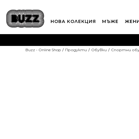
НОВА КОЛЕКЦИЯ
МЪЖЕ
ЖЕН
П
Buzz - Online Shop
Продукти
Обувки
Спортни об
CLICK A
-10% С КОД DAYS