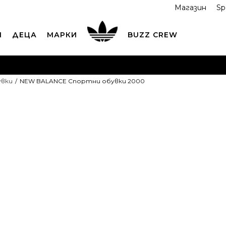
Магазин
Sp
И
ДЕЦА
МАРКИ
BUZZ CREW
ОРЪЧАЙТЕ ПО ТЕЛЕФОНА
+359 2 4928 699
ВИЖ ПОВЕЧ
увки
NEW BALANCE Спортни обувки 2000
ND COLLECT
Вземи поръчката си от наш магазин
ВИ
NEW BALANC
обувки 2000
OFFER
139,99
EUR
273,80
лв.
Най-ниска цена в 
Препоръчителна ц