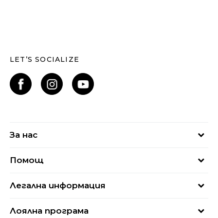
LET’S SOCIALIZE
За нас
За нас
Помощ
Кариери
Най-често задавани въпроси
Магазини
Легална информация
Как да купя
Блог
Условия за ползване
Връщане
+359 2 4928 699
Лоялна програма