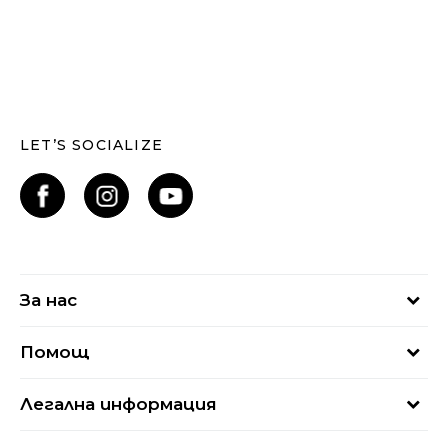
LET’S SOCIALIZE
За нас
За нас
Помощ
Кариери
Най-често задавани въпроси
Магазини
Легална информация
Как да купя
Блог
Условия за ползване
Връщане