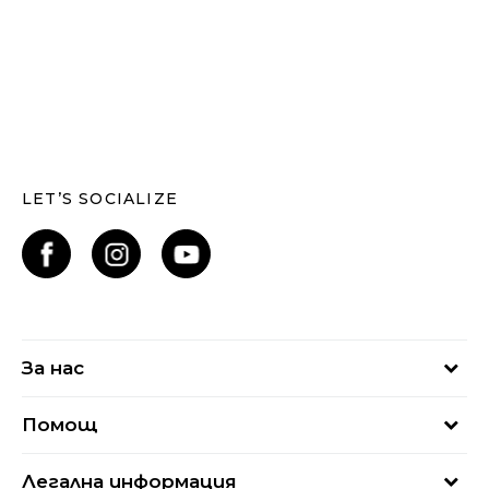
LET’S SOCIALIZE
За нас
За нас
Помощ
Кариери
Най-често задавани въпроси
Магазини
Легална информация