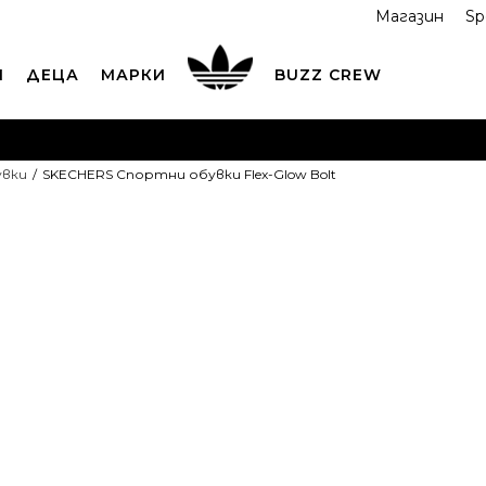
Магазин
Sp
И
ДЕЦА
МАРКИ
BUZZ CREW
ОРЪЧАЙТЕ ПО ТЕЛЕФОНА
+359 2 4928 699
ВИЖ ПОВЕЧ
увки
SKECHERS Спортни обувки Flex-Glow Bolt
ND COLLECT
Вземи поръчката си от наш магазин
ВИ
SKECHERS С
Flex-Glow Bol
OFFER
31,49
EUR
Най-ниска цена в 
Препоръчителна ц