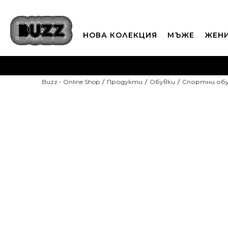
НОВА КОЛЕКЦИЯ
МЪЖЕ
ЖЕН
П
Buzz - Online Shop
Продукти
Обувки
Спортни об
CLICK A
-10% С КОД DAYS