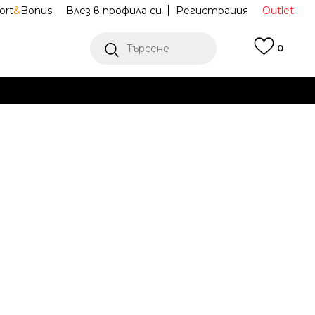
ort
&
Bonus
Влез в профила си
Регистрация
Outlet
Търсене
0
Е
Ж ПОВЕЧЕ
портни обувки
400138L-RYMT
t
Известие за намаление
последните 30 дни:
31,49
EUR
ена (ПЦД):
49,99
EUR
(
-
37
%
)