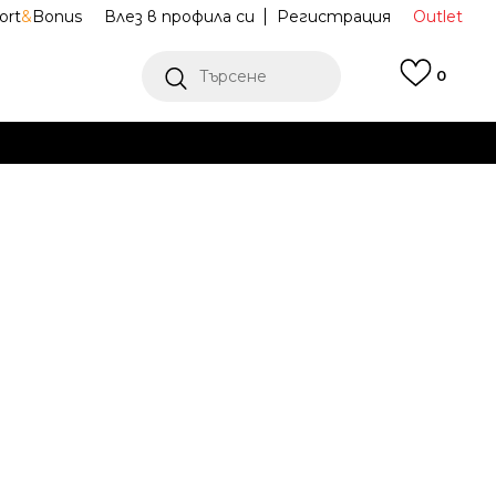
ort
&
Bonus
Влез в профила си
Регистрация
Outlet
Търсене
0
Е
Ж ПОВЕЧЕ
E Спортни
U90606GE
37
5.5
38
6
38.5
6.5
39.5
7
40
25
.5
23.5
24
24.5
42
9
42.5
9.5
43
10
44