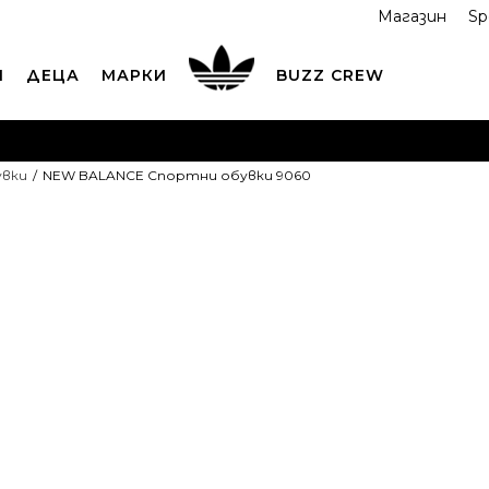
Магазин
Sp
И
ДЕЦА
МАРКИ
BUZZ CREW
ОРЪЧАЙТЕ ПО ТЕЛЕФОНА
+359 2 4928 699
ВИЖ ПОВЕЧ
увки
NEW BALANCE Спортни обувки 9060
ND COLLECT
Вземи поръчката си от наш магазин
ВИ
NEW BALANC
обувки 9060
1
4
36
22
5
37.5
4.5
23
22
7.5
40.5
8
41.5
8.5