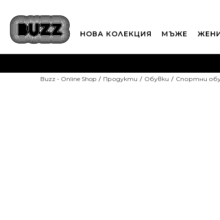
НОВА КОЛЕКЦИЯ
МЪЖЕ
ЖЕН
П
Buzz - Online Shop
Продукти
Обувки
Спортни об
CLICK A
-10% С КОД DAYS