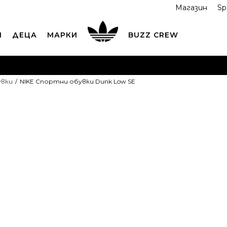
Магазин
Sp
И
ДЕЦА
МАРКИ
BUZZ CREW
ОРЪЧАЙТЕ ПО ТЕЛЕФОНА
+359 2 4928 699
ВИЖ ПОВЕЧ
увки
NIKE Спортни обувки Dunk Low SE
ND COLLECT
Вземи поръчката си от наш магазин
ВИ
NIKE Спортн
Low SE
OFFER
93,59
EUR
Най-ниска цена в 
Препоръчителна ц