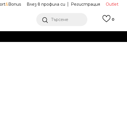
ort
&
Bonus
Влез в профила си
Регистрация
Outlet
Търсене
0
Е
Ж ПОВЕЧЕ
и обувки Dunk
IF3944-100
Известие за намаление
последните 30 дни:
93,59
EUR
ена (ПЦД):
129,99
EUR
(
-
28
%
)