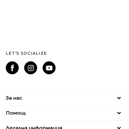
LET’S SOCIALIZE
За нас
За нас
Помощ
Кариери
Най-често задавани въпроси
Магазини
Легална информация