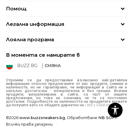
За нас
Помощ
Кариери
Най-често задавани въпроси
Магазини
Легална информация
Как да купя
Блог
Условия за ползване
Връщане
+359 2 4928 699
Лоялна програма
Политика за поверителност
Условия за доставка
online@buzzsneakers.bg
Sport&Bonus
Бисквитки
Как да подам сигнал?
В момента се намирате в
Sport&Bonus - регистрация
Oплаквания
Състояние на поръчката
BUZZ BG
СМЯНА
BUZZ Mарки
Рекламации
КЗП
Стремим се да предоставяме възможно най-детайлна
информация относно предлаганите от нас продукти, снимки и
Условия за покупка
наличности, но не гарантираме, че информация в сайта ни е
напълно достатъчна - изчерпателна и без грешки. Всички
Условия за връщане
продукти, визуализирани в сайта, са част от нашите
предложения, но това не означава, че те са постоянно
достъпни. Подробности за наличността на продуктите можете
да получите като се обадите директно на
+359 2 4928 699
©2026
www.buzzsneakers.bg
, Обработване
NB SOFT
.
Всички права запазени.