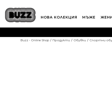
НОВА КОЛЕКЦИЯ
МЪЖЕ
ЖЕН
П
Buzz - Online Shop
Продукти
Обувки
Спортни об
CLICK A
-20% С КОД DAYS