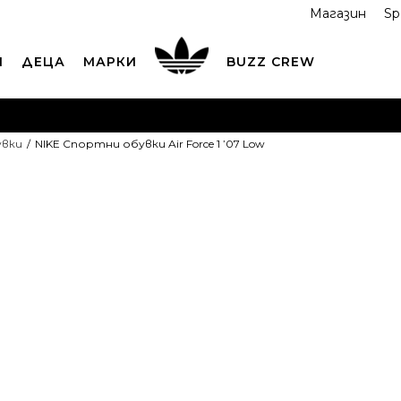
Магазин
Sp
И
ДЕЦА
МАРКИ
BUZZ CREW
ОРЪЧАЙТЕ ПО ТЕЛЕФОНА
+359 2 4928 699
ВИЖ ПОВЕЧ
увки
NIKE Спортни обувки Air Force 1 ’07 Low
ND COLLECT
Вземи поръчката си от наш магазин
ВИ
NIKE Спортни
Force 1 ’07 L
119,99
EUR
234,68
лв.
Препоръчителна ц