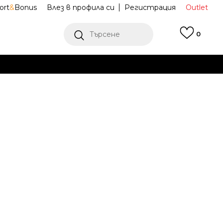
ort
&
Bonus
Влез в профила си
Регистрация
Outlet
Търсене
0
Е
Ж ПОВЕЧЕ
 обувки Air
II9807-100
ow
Известие за намаление
ена (ПЦД):
119,99
EUR
234,68
лв.