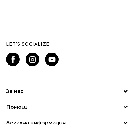
LET’S SOCIALIZE
За нас
За нас
Помощ
Кариери
Най-често задавани въпроси
Магазини
Легална информация
Как да купя
Блог
Условия за ползване
Връщане