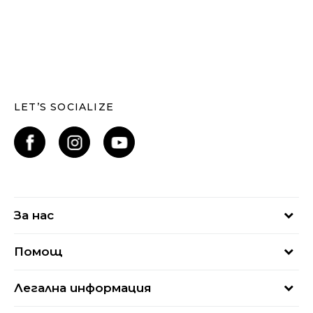
LET’S SOCIALIZE
За нас
За нас
Помощ
Кариери
Най-често задавани въпроси
Магазини
Легална информация
Как да купя
Блог