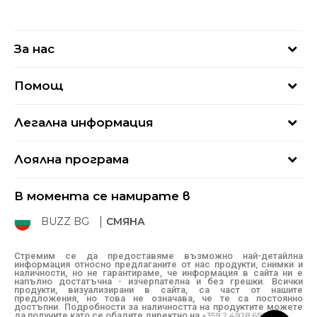
За нас
За нас
Помощ
Кариери
Най-често задавани въпроси
Магазини
Легална информация
Как да купя
Блог
Условия за ползване
Връщане
+359 2 4928 699
Лоялна програма
Политика за поверителност
Условия за доставка
online@buzzsneakers.bg
Sport&Bonus
Бисквитки
Как да подам сигнал?
В момента се намирате в
Sport&Bonus - регистрация
Oплаквания
Състояние на поръчката
BUZZ BG
СМЯНА
BUZZ Mарки
Рекламации
КЗП
Стремим се да предоставяме възможно най-детайлна
информация относно предлаганите от нас продукти, снимки и
Условия за покупка
наличности, но не гарантираме, че информация в сайта ни е
напълно достатъчна - изчерпателна и без грешки. Всички
Условия за връщане
продукти, визуализирани в сайта, са част от нашите
предложения, но това не означава, че те са постоянно
достъпни. Подробности за наличността на продуктите можете
да получите като се обадите директно на
+359 2 4928 699