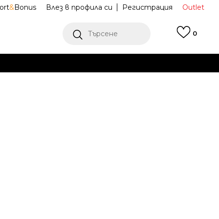
ort
&
Bonus
Влез в профила си
Регистрация
Outlet
Търсене
0
Е
Ж ПОВЕЧЕ
итшърт
HM7254-010
Известие за намаление
последните 30 дни:
55,62
EUR
108,78
лв.
ена (ПЦД):
86,91
EUR
169,98
лв.
(
-
36
%
)