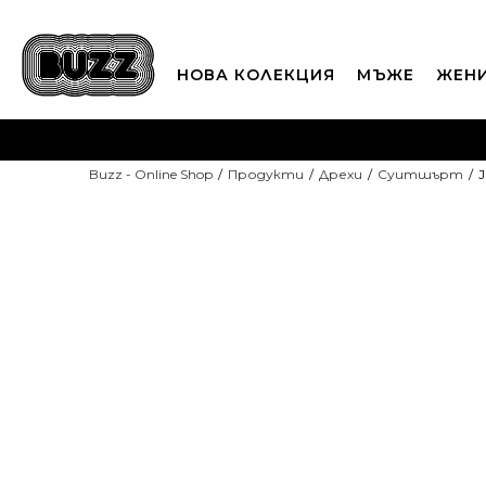
НОВА КОЛЕКЦИЯ
МЪЖЕ
ЖЕН
П
Buzz - Online Shop
Продукти
Дрехи
Суитшърт
CLICK A
-10% С КОД DAYS