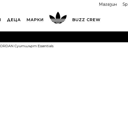
Магазин
Sp
И
ДЕЦА
МАРКИ
BUZZ CREW
ОРЪЧАЙТЕ ПО ТЕЛЕФОНА
+359 2 4928 699
ВИЖ ПОВЕЧ
JORDAN Суитшърт Essentials
ND COLLECT
Вземи поръчката си от наш магазин
ВИ
JORDAN Су
Essentials
OFFER
55,62
EUR
108,78
лв.
Най-ниска цена в 
Препоръчителна ц