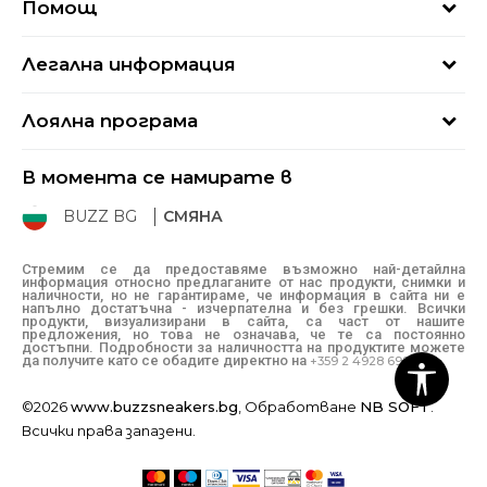
Помощ
Кариери
Най-често задавани въпроси
Магазини
Легална информация
Как да купя
Блог
Условия за ползване
Връщане
+359 2 4928 699
Лоялна програма
Политика за поверителност
Условия за доставка
online@buzzsneakers.bg
Sport&Bonus
Бисквитки
Как да подам сигнал?
В момента се намирате в
Sport&Bonus - регистрация
Oплаквания
Състояние на поръчката
BUZZ BG
СМЯНА
BUZZ Mарки
Рекламации
КЗП
Стремим се да предоставяме възможно най-детайлна
информация относно предлаганите от нас продукти, снимки и
Условия за покупка
наличности, но не гарантираме, че информация в сайта ни е
напълно достатъчна - изчерпателна и без грешки. Всички
Условия за връщане
продукти, визуализирани в сайта, са част от нашите
предложения, но това не означава, че те са постоянно
достъпни. Подробности за наличността на продуктите можете
да получите като се обадите директно на
+359 2 4928 699
©2026
www.buzzsneakers.bg
, Обработване
NB SOFT
.
Всички права запазени.