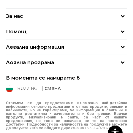
За нас
За нас
Помощ
Кариери
Най-често задавани въпроси
Магазини
Легална информация
Как да купя
Блог
Условия за ползване
Връщане
+359 2 4928 699
Лоялна програма
Политика за поверителност
Условия за доставка
online@buzzsneakers.bg
Sport&Bonus
Бисквитки
Как да подам сигнал?
В момента се намирате в
Sport&Bonus - регистрация
Oплаквания
Състояние на поръчката
BUZZ BG
СМЯНА
BUZZ Mарки
Рекламации
КЗП
Стремим се да предоставяме възможно най-детайлна
информация относно предлаганите от нас продукти, снимки и
Условия за покупка
наличности, но не гарантираме, че информация в сайта ни е
напълно достатъчна - изчерпателна и без грешки. Всички
Условия за връщане
продукти, визуализирани в сайта, са част от нашите
предложения, но това не означава, че те са постоянно
достъпни. Подробности за наличността на продуктите можете
да получите като се обадите директно на
+359 2 4928 699