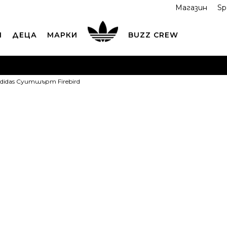
Магазин
Sp
И
ДЕЦА
МАРКИ
BUZZ CREW
ОРЪЧАЙТЕ ПО ТЕЛЕФОНА
+359 2 4928 699
ВИЖ ПОВЕЧ
didas Суитшърт Firebird
ND COLLECT
Вземи поръчката си от наш магазин
ВИ
adidas Суит
OFFER
71,99
EUR
140,80
лв.
Най-ниска цена в 
Препоръчителна ц