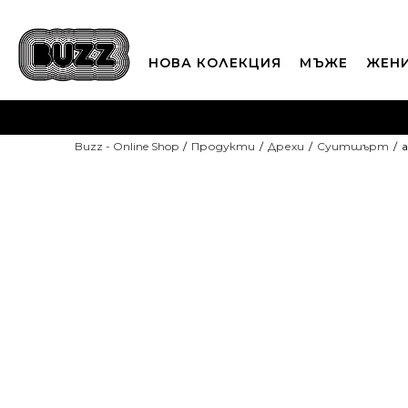
НОВА КОЛЕКЦИЯ
МЪЖЕ
ЖЕН
П
Buzz - Online Shop
Продукти
Дрехи
Суитшърт
a
CLICK A
-10% С КОД DAYS