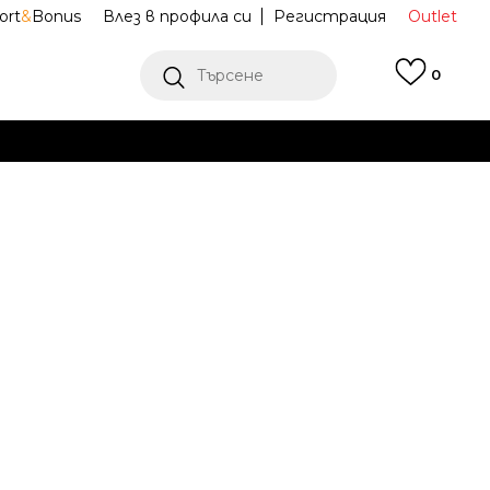
ort
&
Bonus
Влез в профила си
Регистрация
Outlet
Търсене
0
Е
Ж ПОВЕЧЕ
шърт Firebird
KD2898
Известие за намаление
последните 30 дни:
71,99
EUR
140,80
лв.
ена (ПЦД):
89,99
EUR
176,01
лв.
(
-
20
%
)