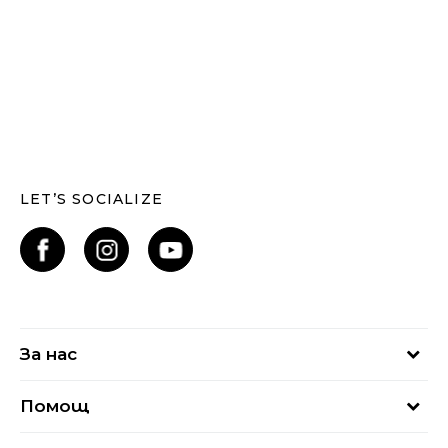
LET’S SOCIALIZE
За нас
За нас
Помощ
Кариери
Най-често задавани въпроси