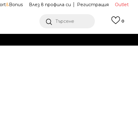
ort
&
Bonus
Влез в профила си
Регистрация
Outlet
Търсене
0
Е
Ж ПОВЕЧЕ
ърт M NK
FN3866-010
HOODIE
Известие за намаление
ена (ПЦД):
64,99
EUR
127,11
лв.