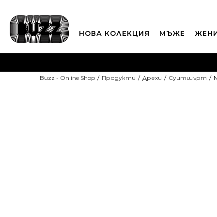
НОВА КОЛЕКЦИЯ
МЪЖЕ
ЖЕН
П
Buzz - Online Shop
Продукти
Дрехи
Суитшърт
CLICK A
NEW