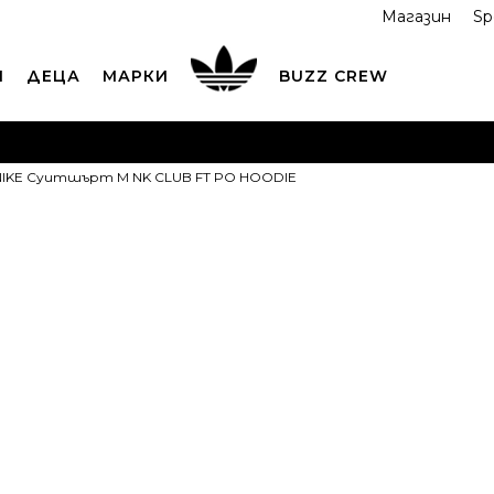
Магазин
Sp
И
ДЕЦА
МАРКИ
BUZZ CREW
ОРЪЧАЙТЕ ПО ТЕЛЕФОНА
+359 2 4928 699
ВИЖ ПОВЕЧ
NIKE Суитшърт M NK CLUB FT PO HOODIE
ND COLLECT
Вземи поръчката си от наш магазин
ВИ
NIKE Суитш
CLUB FT PO 
64,99
EUR
127,11
лв.
Препоръчителна ц