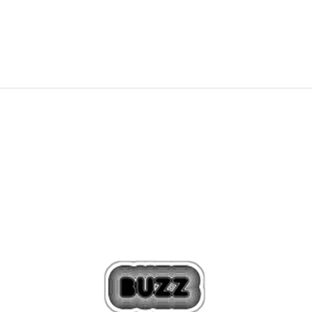
29,39
EUR
57,48
лв.