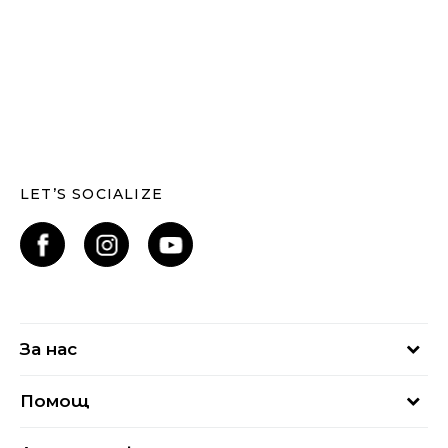
LET’S SOCIALIZE
За нас
За нас
Помощ
Кариери
Най-често задавани въпроси
Магазини