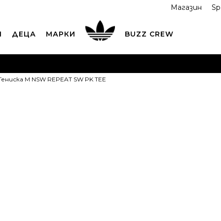
Магазин
Sp
И
ДЕЦА
МАРКИ
BUZZ CREW
ОРЪЧАЙТЕ ПО ТЕЛЕФОНА
+359 2 4928 699
ВИЖ ПОВЕЧ
 Тенискa M NSW REPEAT SW PK TEE
ND COLLECT
Вземи поръчката си от наш магазин
ВИ
NIKE Тениск
REPEAT SW P
S
S
M
M
L
ПРОДУКТЪТ НЕ 