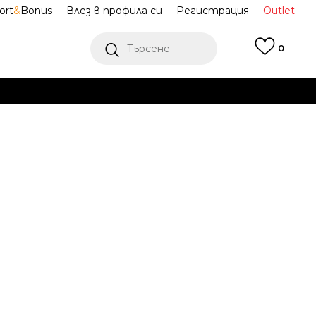
ort
&
Bonus
Влез в профила си
Регистрация
Outlet
Търсене
0
Е
Ж ПОВЕЧЕ
a M NSW
DX2301-696
K TEE
L
XL
XL
2XL
2XL
Е НАЛИЧЕН