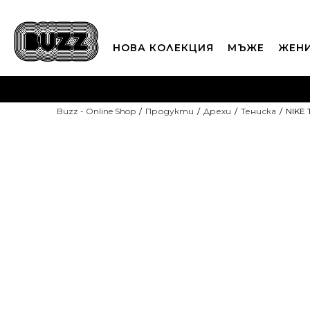
НОВА КОЛЕКЦИЯ
МЪЖЕ
ЖЕН
П
Buzz - Online Shop
Продукти
Дрехи
Тенискa
NIKE
CLICK A