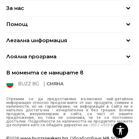
За нас
За нас
Помощ
Кариери
Най-често задавани въпроси
Магазини
Легална информация
Как да купя
Блог
Условия за ползване
Връщане
+359 2 4928 699
Лоялна програма
Политика за поверителност
Условия за доставка
online@buzzsneakers.bg
Sport&Bonus
Бисквитки
Как да подам сигнал?
В момента се намирате в
Sport&Bonus - регистрация
Oплаквания
Състояние на поръчката
BUZZ BG
СМЯНА
BUZZ Mарки
Рекламации
КЗП
Стремим се да предоставяме възможно най-детайлна
информация относно предлаганите от нас продукти, снимки и
Условия за покупка
наличности, но не гарантираме, че информация в сайта ни е
напълно достатъчна - изчерпателна и без грешки. Всички
Условия за връщане
продукти, визуализирани в сайта, са част от нашите
предложения, но това не означава, че те са постоянно
достъпни. Подробности за наличността на продуктите можете
да получите като се обадите директно на
+359 2 4928 699
©2026
www.buzzsneakers.bg
, Обработване
NB SOFT
.