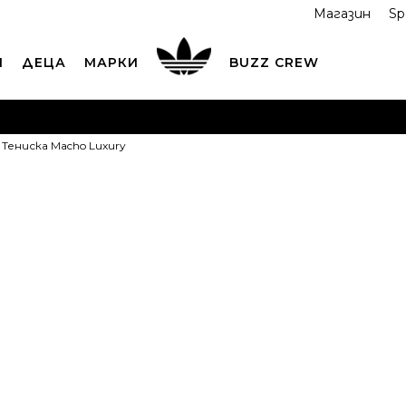
Магазин
Sp
И
ДЕЦА
МАРКИ
BUZZ CREW
ОРЪЧАЙТЕ ПО ТЕЛЕФОНА
+359 2 4928 699
ВИЖ ПОВЕЧ
Тенискa Macho Luxury
ND COLLECT
Вземи поръчката си от наш магазин
ВИ
BUZZ Тениск
OFFER
13,49
EUR
Най-ниска цена в 
Препоръчителна ц