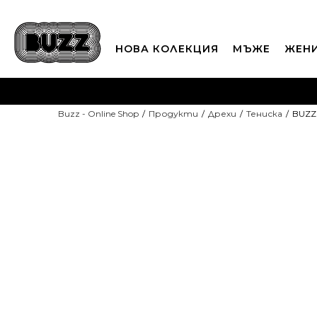
НОВА КОЛЕКЦИЯ
МЪЖЕ
ЖЕН
П
Buzz - Online Shop
Продукти
Дрехи
Тенискa
BUZZ 
CLICK A
-10% С КОД DAYS