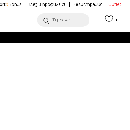
ort
&
Bonus
Влез в профила си
Регистрация
Outlet
Търсене
0
Е
Ж ПОВЕЧЕ
a Macho Luxury
BZA261M800-01
Известие за намаление
последните 30 дни:
13,49
EUR
ена (ПЦД):
24,99
EUR
(
-
46
%
)