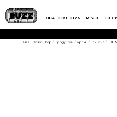
НОВА КОЛЕКЦИЯ
МЪЖЕ
ЖЕН
П
Buzz - Online Shop
Продукти
Дрехи
Тенискa
THE N
CLICK A
-10% С КОД DAYS