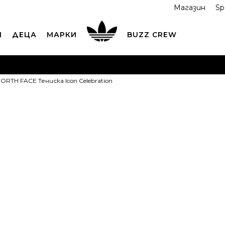
Магазин
Sp
И
ДЕЦА
МАРКИ
BUZZ CREW
ОРЪЧАЙТЕ ПО ТЕЛЕФОНА
+359 2 4928 699
ВИЖ ПОВЕЧ
ORTH FACE Тенискa Icon Celebration
ND COLLECT
Вземи поръчката си от наш магазин
ВИ
THE NORTH F
Icon Celebrat
XS
XS
S
S
M
ПРОДУКТЪТ НЕ 