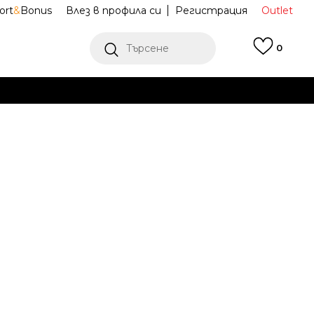
ort
&
Bonus
Влез в профила си
Регистрация
Outlet
Търсене
0
Е
Ж ПОВЕЧЕ
ACE Тенискa
NF0A8GASFN41
ion
M
L
L
XL
XL
2XL
2XL
Е НАЛИЧЕН