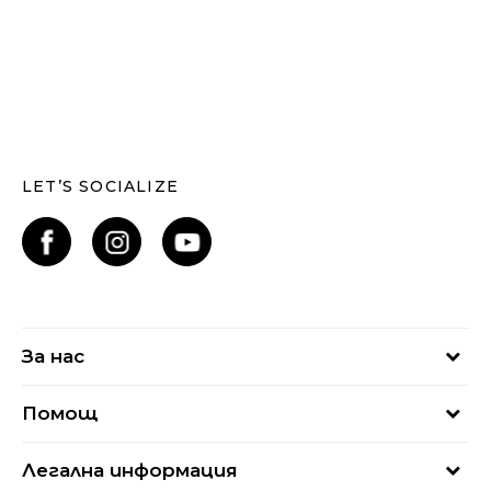
LET’S SOCIALIZE
За нас
За нас
Помощ
Кариери
Най-често задавани въпроси
Магазини
Легална информация
Как да купя