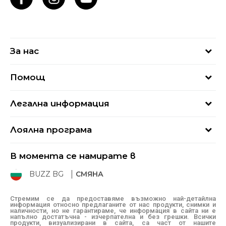
За нас
За нас
Помощ
Кариери
Най-често задавани въпроси
Магазини
Легална информация
Как да купя
Блог
Условия за ползване
Връщане
+359 2 4928 699
Лоялна програма
Политика за поверителност
Условия за доставка
online@buzzsneakers.bg
Sport&Bonus
Бисквитки
Как да подам сигнал?
В момента се намирате в
Sport&Bonus - регистрация
Oплаквания
Състояние на поръчката
BUZZ BG
СМЯНА
BUZZ Mарки
Рекламации
КЗП
Стремим се да предоставяме възможно най-детайлна
информация относно предлаганите от нас продукти, снимки и
Условия за покупка
наличности, но не гарантираме, че информация в сайта ни е
напълно достатъчна - изчерпателна и без грешки. Всички
Условия за връщане
продукти, визуализирани в сайта, са част от нашите