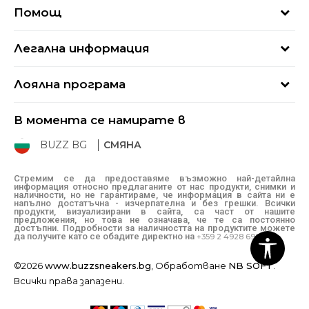
За нас
Помощ
Кариери
Най-често задавани въпроси
Магазини
Легална информация
Как да купя
Блог
Условия за ползване
Връщане
+359 2 4928 699
Лоялна програма
Политика за поверителност
Условия за доставка
online@buzzsneakers.bg
Sport&Bonus
Бисквитки
Как да подам сигнал?
В момента се намирате в
Sport&Bonus - регистрация
Oплаквания
Състояние на поръчката
BUZZ BG
СМЯНА
BUZZ Mарки
Рекламации
КЗП
Стремим се да предоставяме възможно най-детайлна
информация относно предлаганите от нас продукти, снимки и
Условия за покупка
наличности, но не гарантираме, че информация в сайта ни е
напълно достатъчна - изчерпателна и без грешки. Всички
Условия за връщане
продукти, визуализирани в сайта, са част от нашите
предложения, но това не означава, че те са постоянно
достъпни. Подробности за наличността на продуктите можете
да получите като се обадите директно на
+359 2 4928 699
©2026
www.buzzsneakers.bg
, Обработване
NB SOFT
.
Всички права запазени.