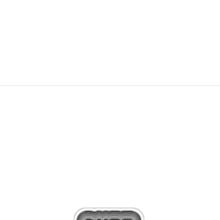
29,99
EUR
58,66
лв.