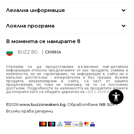
Най-често задавани въпроси
Магазини
Легална информация
Как да купя
Блог
Условия за ползване
Връщане
+359 2 4928 699
Лоялна програма
Политика за поверителност
Условия за доставка
online@buzzsneakers.bg
Sport&Bonus
Бисквитки
Как да подам сигнал?
В момента се намирате в
Sport&Bonus - регистрация
Oплаквания
Състояние на поръчката
BUZZ BG
СМЯНА
BUZZ Mарки
Рекламации
КЗП
Стремим се да предоставяме възможно най-детайлна
информация относно предлаганите от нас продукти, снимки и
Условия за покупка
наличности, но не гарантираме, че информация в сайта ни е
напълно достатъчна - изчерпателна и без грешки. Всички
Условия за връщане
продукти, визуализирани в сайта, са част от нашите
предложения, но това не означава, че те са постоянно
достъпни. Подробности за наличността на продуктите можете
да получите като се обадите директно на
+359 2 4928 699
©2026
www.buzzsneakers.bg
, Обработване
NB SOFT
.
Всички права запазени.