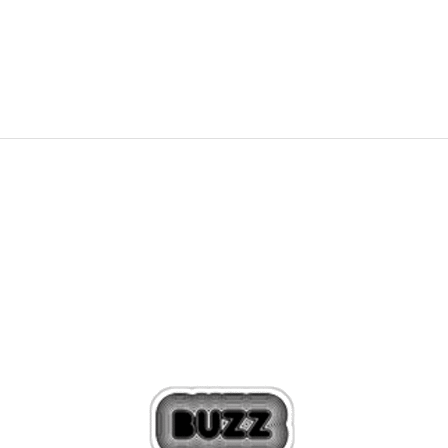
29,99
EUR
58,66
лв.