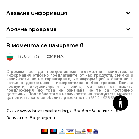
Кариери
Най-често задавани въпроси
Магазини
Легална информация
Как да купя
Блог
Условия за ползване
Връщане
+359 2 4928 699
Лоялна програма
Политика за поверителност
Условия за доставка
online@buzzsneakers.bg
Sport&Bonus
Бисквитки
Как да подам сигнал?
В момента се намирате в
Sport&Bonus - регистрация
Oплаквания
Състояние на поръчката
BUZZ BG
СМЯНА
BUZZ Mарки
Рекламации
КЗП
Стремим се да предоставяме възможно най-детайлна
информация относно предлаганите от нас продукти, снимки и
Условия за покупка
наличности, но не гарантираме, че информация в сайта ни е
напълно достатъчна - изчерпателна и без грешки. Всички
Условия за връщане
продукти, визуализирани в сайта, са част от нашите
предложения, но това не означава, че те са постоянно
достъпни. Подробности за наличността на продуктите можете
да получите като се обадите директно на
+359 2 4928 699
©2026
www.buzzsneakers.bg
, Обработване
NB SOFT
.
Всички права запазени.