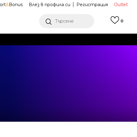
ort
&
Bonus
Влез в профила си
Регистрация
Outlet
Търсене
0
Е
Ж ПОВЕЧЕ