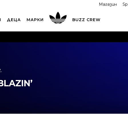
Магазин
Sp
И
ДЕЦА
МАРКИ
BUZZ CREW
ОРЪЧАЙТЕ ПО ТЕЛЕФОНА
+359 2 4928 699
ВИЖ ПОВЕЧ
ND COLLECT
Вземи поръчката си от наш магазин
ВИ
.
LAZIN’